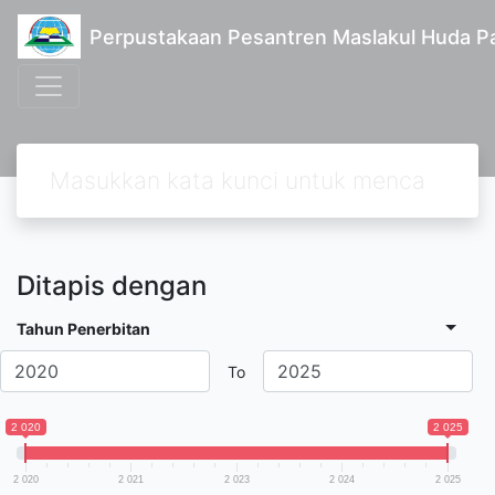
Perpustakaan Pesantren Maslakul Huda Pa
Ditapis dengan
Tahun Penerbitan
To
2 020
2 025
2 020
2 021
2 023
2 024
2 025