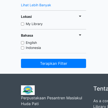
Lihat Lebih Banyak
Lokasi
My Library
Bahasa
English
Indonesia
Terapkan Filter
Tent
Perpustakaan Pesantren Maslakul
As a co
Huda Pati
Library