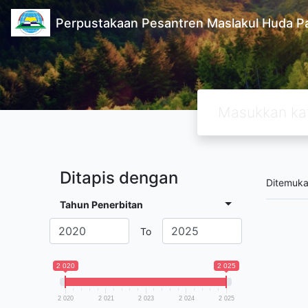
Perpustakaan Pesantren Maslakul Huda Pa
Ditapis dengan
Ditemuk
Tahun Penerbitan
To
2 020
2 025
2 020
2 021
2 023
2 024
2 025