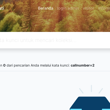
ti
Beranda
login admin
visitor
Inform
an
0
dari pencarian Anda melalui kata kunci:
callnumber=2