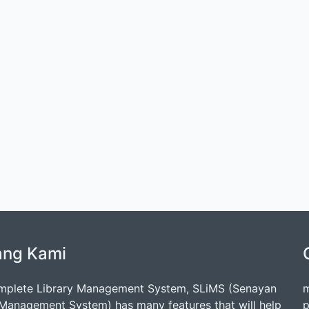
ang Kami
mplete Library Management System, SLiMS (Senayan
m
 Management System) has many features that will help
p