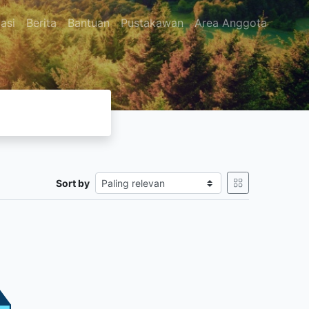
asi
Berita
Bantuan
Pustakawan
Area Anggota
Sort by